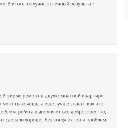
и. В итоге, получил отличный результат!
ой фирме ремонт в двухкомнатной квартире.
чего ты хочешь, а еще лучше знают, как это
проблем, ребята выполняют все добросовестно,
т cдeлaли xopoшo, бeз конфликтов и пpoблeм.